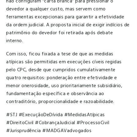
não configuram “carta branca” para pressionar o
devedor a qualquer custo, mas servem como
ferramentas excepcionais para garantir a efetividade
da ordem judicial. A proposta inicial de exigir indícios de
patrimônio do devedor foi retirada após debate
interno.
Com isso, ficou fixada a tese de que as medidas
atípicas são permitidas em execuções cíveis regidas
pelo CPC, desde que cumpridos cumulativamente
quatro requisitos: ponderação entre efetividade e
menor onerosidade, uso prioritariamente subsidiário,
fundamentação específica e observância ao
contraditório, proporcionalidade e razoabilidade.
#STJ #ExecuçãoDeDívida #MedidasAtípicas
#DireitoCivil #CobrançaJudicial #ProcessoCivil
#Jurisprudência #MADGAVadvogados