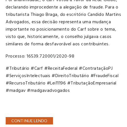
declarando improcedente a alegação de fraude. Para o
tributarista Thiago Braga, do escritório Candido Martins
Advogados, essa decisão representa uma mudança
importante no posicionamento do Carf sobre o tema,
visto que, historicamente, o conselho julgava casos
similares de forma desfavorável aos contribuintes.
Processo: 16539.720001/2020-98
#Tributário #Carf #ReceitaFederal #ContrataçãoPJ
#ServiçosIntelectuais #DireitoTributário #FraudeFiscal
#RecursoTributário #Lei11196 #TributaçãoEmpresarial
#madgav #madgavadvogados
CONTINUE LENDO