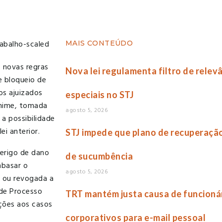
MAIS CONTEÚDO
s novas regras
Nova lei regulamenta filtro de relev
e bloqueio de
os ajuizados
especiais no STJ
ânime, tomada
agosto 5, 2026
 a possibilidade
ei anterior.
STJ impede que plano de recuperação 
erigo de dano
de sucumbência
mbasar o
agosto 5, 2026
a ou revogada a
de Processo
TRT mantém justa causa de funcioná
ições aos casos
corporativos para e-mail pessoal