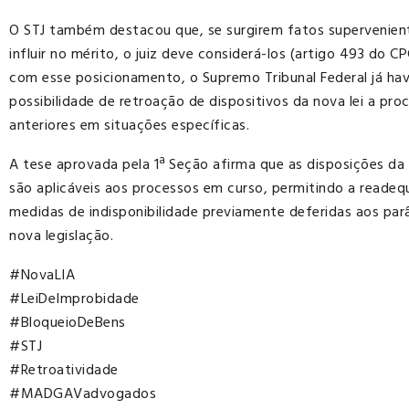
O STJ também destacou que, se surgirem fatos supervenien
influir no mérito, o juiz deve considerá-los (artigo 493 do CP
com esse posicionamento, o Supremo Tribunal Federal já hav
possibilidade de retroação de dispositivos da nova lei a pro
anteriores em situações específicas.
A tese aprovada pela 1ª Seção afirma que as disposições da 
são aplicáveis aos processos em curso, permitindo a reade
medidas de indisponibilidade previamente deferidas aos pa
nova legislação.
#NovaLIA
#LeiDeImprobidade
#BloqueioDeBens
#STJ
#Retroatividade
#MADGAVadvogados