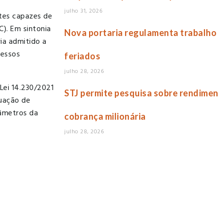
julho 31, 2026
tes capazes de
C). Em sintonia
Nova portaria regulamenta trabalho
ia admitido a
cessos
feriados
julho 28, 2026
Lei 14.230/2021
STJ permite pesquisa sobre rendim
quação de
râmetros da
cobrança milionária
julho 28, 2026